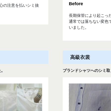
よう細心の注意を払いシミ抜
長期保管により起こっ
通常では落ちない変色
いました。
高級衣裳
た。
ブランドシャツへのシミ取